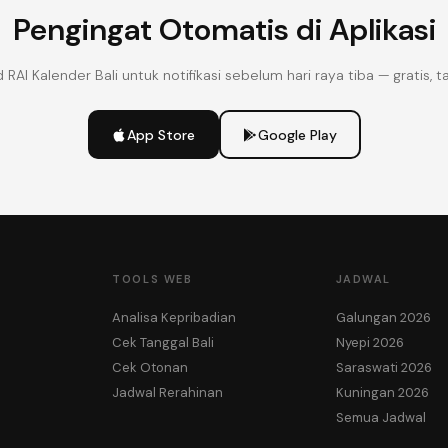
Pengingat Otomatis di Aplikasi
RAI Kalender Bali untuk notifikasi sebelum hari raya tiba — gratis, ta
App Store
Google Play
TOOLS WEB
JADWAL
Analisa Kepribadian
Galungan 2026
Cek Tanggal Bali
Nyepi 2026
Cek Otonan
Saraswati 2026
Jadwal Rerahinan
Kuningan 2026
Semua Jadwal