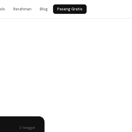
ols
Rerahinan
Blog
Pasang Gratis
2 tanggal