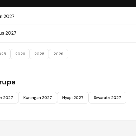
ri 2027
tus 2027
025
2026
2028
2029
erupa
n 2027
Kuningan 2027
Nyepi 2027
Siwaratri 2027