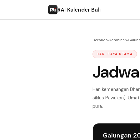
RAI Kalender Bali
Beranda
›
Rerahinan
›
Galun
HARI RAYA UTAMA
Jadwa
Hari kemenangan Dhar
siklus Pawukon). Uma
pura.
Galungan 2