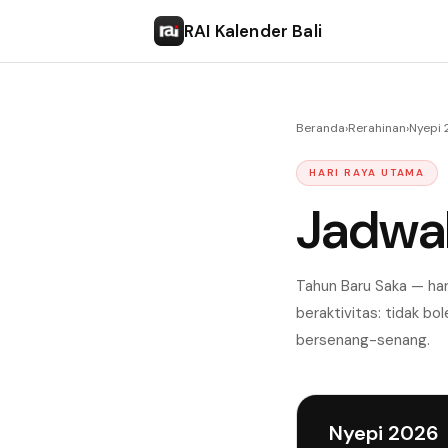
RAI Kalender Bali
Beranda
›
Rerahinan
›
Nyepi
HARI RAYA UTAMA
Jadwa
Tahun Baru Saka — hari
beraktivitas: tidak bo
bersenang-senang.
Nyepi 2026