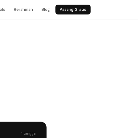
ols
Rerahinan
Blog
Pasang Gratis
1 tanggal