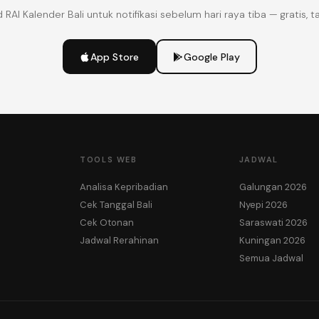
RAI Kalender Bali untuk notifikasi sebelum hari raya tiba — gratis, ta
App Store
Google Play
TOOLS WEB
JADWAL
Analisa Kepribadian
Galungan 2026
Cek Tanggal Bali
Nyepi 2026
Cek Otonan
Saraswati 2026
Jadwal Rerahinan
Kuningan 2026
Semua Jadwal